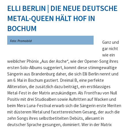
ELLI BERLIN | DIE NEUE DEUTSCHE
METAL-QUEEN HÄLT HOF IN
BOCHUM
Foto: Promobild
Ganz und
gar nicht
wie ein
weiblicher Phönix „Aus der Asche“, wie der Opener-Song ihres
ersten Solo-Albums suggeriert, kommt diese stimmgewaltige
Sängerin aus Brandenburg daher, die sich Elli Berlin nennt und
am 6. Mai in Bochum gastiert. Dreimal B, eine perfekte
Alliteration, die zusätzlich dazu beiträgt, ein erstklassiges
Metal-Fest in der Matrix anzukündigen. Als Frontfrau von Null
Positiv mit drei Studioalben sowie Auftritten auf Wacken und
beim Mera Luna-Festival erwarb sich die Sängerin erste Meriten
mit düsterem Metal und facettenreichem Gesang, der auch die
zehn Songs ihres selbstbetitelten Debüts, allesamt in
deutscher Sprache gesungen, dominiert. Wer in der Matrix