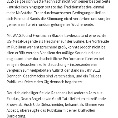
2025 zeigte sich wettertechnisch nicht von seiner besten Seite
– musikalisch hingegen setzte das Traditionsfestival einmal
mehr Maßstäbe. Trotz durchwachsener Bedingungen ließen
sich Fans und Bands die Stimmung nicht verderben und sorgten
gemeinsam für ein rundum gelungenes Wochenende.
Mit
W.A.S.P.
und Frontmann
Blackie Lawless
stand eine echte
US-Metal-Legende als Headliner auf der Bühne. Die Vorfreude
im Publikum war entsprechend groß, konnte jedoch nicht bei
allen erfüllt werden. Vor allem der mäßige Sound und eine
insgesamt eher durchschnittliche Performance führten bei
einigen Besuchern zu Enttäuschung – insbesondere im
Vergleich zum vielgelobten Auftritt der Band im Jahr 2012.
Dennoch: Geschmäcker sind verschieden, und ein Teil des
Publikums feierte den Gig dennoch begeistert.
Deutlich einhelliger fiel die Resonanz bei anderen Acts aus:
Exodus
,
Death Angel
sowie
Geoff Tate
lieferten mitreißende
Shows ab. Auch
Udo Dirkschneider
, bekannt als Stimme von
Accept, überzeugte das Publikum mit einer kraftvollen
Darbietung.