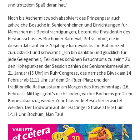
und trotzdem Spaß daran hat.“
Noch bis Aschermittwoch absolviert das Prinzenpaar auch
zahlreiche Besuche in Seniorenheimen und Einrichtungen für
Menschen mit Beeinträchtigungen, betont die Präsidentin des
Festausschusses Bochumer Karneval, Petra Lohof, die in
diesem Jahr auf eine 40-jährige karnevalistische Bühnenzeit
zurückblickt und schwärmt: „Ich bin dankbar und glücklich für
jede Gelegenheit, Teil dieses schönen Brauchtums zu sein.“ Zu
den Höhepunkten der Session zählen der Seniorenkarneval am
21. Januar (15 Uhr) im RuhrCongress, das närrische Biwak am 14.
Februar ab 11.11 Uhr auf dem Dr.-Ruer-Platz und der
traditionelle Rathaussturm am Morgen des Rosenmontags (16.
Februar). Mittags geht’s nach Linden, wo bei Bochums größtem
Karnevalsumzug wieder Zehntausende Besucher erwartet
werden. Der Lindwurm auf der Hattinger Straße startet um
14.11 Uhr. Bochum, Man Tau!