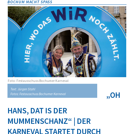
BOCHUM MACHT SPASS
Foto: Festausschuss Bochumer Karneval
Text: Jürgen Stahl
„OH
Fotos: Festausschuss Bochumer Karneval
HANS, DAT IS DER
MUMMENSCHANZ“ | DER
KARNEVAL STARTET DURCH