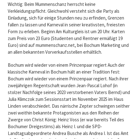
Wichtig: Beim Mummenschanz herrscht keine
Verkleidungspflicht. Gleichwohl versteht sich die Party als
Einladung, sich für einige Stunden neu zu erfinden, Grenzen
fallen zu lassen und Karneval in seiner kreativsten, freiesten
Form zu erleben. Beginn Am Kulturgleis ist um 20 Uhr. Karten
zum Preis von 23 Euro (Studenten und Rentner ermäßigt 19
Euro) sind auf mummenschanz.net, bei Bochum Marketing und
an allen bekannten Vorverkaufsstellen erhältlich.
Bochum wird wieder von einem Prinzenpaar regiert Auch der
klassische Karneval in Bochum hält an einer Tradition fest:
Bochum wird wieder von einem Prinzenpaar regiert. Nach ihrer
zweijährigen Regentschaft wurden Jean-Pascal Lohof (in
stolzer Nachfolge seines 2023 verstorbenen Vaters Bernd) und
Julia Klimczok zum Sessionsstart im November 2025 im Haus
Linden verabschiedet. Das närrische Zepter schwingen seither
zwei weithin bekannte Protagonisten aus den Reihen der
Zwerge von Christ König: Heinz Voss (er war bereits Teil des
Bochumer Dreigestirns) als Heinz I. und die SPD-
Landtagsabgeordnete Andrea Busche als Andrea I. Ist das Amt