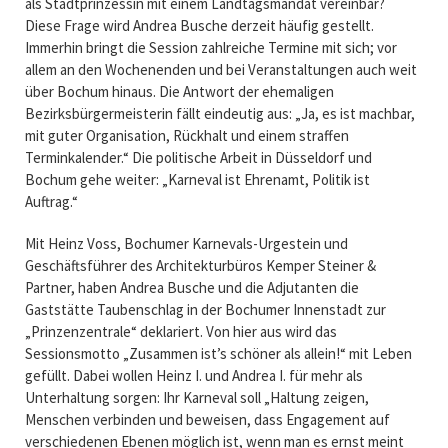
als Stadtprinzessin mit einem Landtagsmandat vereinbar?
Diese Frage wird Andrea Busche derzeit häufig gestellt.
Immerhin bringt die Session zahlreiche Termine mit sich; vor
allem an den Wochenenden und bei Veranstaltungen auch weit
über Bochum hinaus. Die Antwort der ehemaligen
Bezirksbürgermeisterin fällt eindeutig aus: „Ja, es ist machbar,
mit guter Organisation, Rückhalt und einem straffen
Terminkalender.“ Die politische Arbeit in Düsseldorf und
Bochum gehe weiter: „Karneval ist Ehrenamt, Politik ist
Auftrag.“
Mit Heinz Voss, Bochumer Karnevals-Urgestein und
Geschäftsführer des Architekturbüros Kemper Steiner &
Partner, haben Andrea Busche und die Adjutanten die
Gaststätte Taubenschlag in der Bochumer Innenstadt zur
„Prinzenzentrale“ deklariert. Von hier aus wird das
Sessionsmotto „Zusammen ist’s schöner als allein!“ mit Leben
gefüllt. Dabei wollen Heinz I. und Andrea I. für mehr als
Unterhaltung sorgen: Ihr Karneval soll „Haltung zeigen,
Menschen verbinden und beweisen, dass Engagement auf
verschiedenen Ebenen möglich ist, wenn man es ernst meint