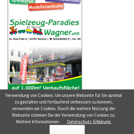
Verwendung von Cookies: Um unsere Webseite für Sie optimal
zu gestalten und fortlaufend verbessern zu können,
verwenden wir Cookies. Durch die weitere Nutzung der
Webseite stimmen Sie der Verwendung von Cookies zu.
NAVIGATION
HOME
AUSGABEN
NEUIGKEITEN
NEUE MUSIK
DER FILMTIPP
Weitere Informationen:
Datenschutz-Erklärung.
ÜBERSPRINGEN
© BOCHUM MACHT SPASS
ROCKSOLID CONTAO THEMES & TEMPLATES
Akzeptieren