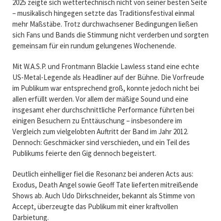
2025 zeigte sich wettertechnisch nicht von seiner besten Seite
– musikalisch hingegen setzte das Traditionsfestival einmal
mehr Maßstäbe. Trotz durchwachsener Bedingungen ließen
sich Fans und Bands die Stimmung nicht verderben und sorgten
gemeinsam für ein rundum gelungenes Wochenende.
Mit
W.A.S.P.
und Frontmann
Blackie Lawless
stand eine echte
US-Metal-Legende als Headliner auf der Bühne. Die Vorfreude
im Publikum war entsprechend groß, konnte jedoch nicht bei
allen erfüllt werden. Vor allem der mäßige Sound und eine
insgesamt eher durchschnittliche Performance führten bei
einigen Besuchern zu Enttäuschung – insbesondere im
Vergleich zum vielgelobten Auftritt der Band im Jahr 2012.
Dennoch: Geschmäcker sind verschieden, und ein Teil des
Publikums feierte den Gig dennoch begeistert.
Deutlich einhelliger fiel die Resonanz bei anderen Acts aus:
Exodus
,
Death Angel
sowie
Geoff Tate
lieferten mitreißende
Shows ab. Auch
Udo Dirkschneider
, bekannt als Stimme von
Accept, überzeugte das Publikum mit einer kraftvollen
Darbietung.