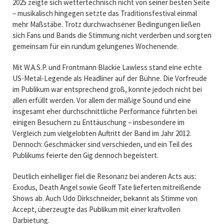
2025 zeigte sich wettertechnisch nicht von seiner besten Seite
– musikalisch hingegen setzte das Traditionsfestival einmal
mehr Maßstäbe. Trotz durchwachsener Bedingungen ließen
sich Fans und Bands die Stimmung nicht verderben und sorgten
gemeinsam für ein rundum gelungenes Wochenende.
Mit
W.A.S.P.
und Frontmann
Blackie Lawless
stand eine echte
US-Metal-Legende als Headliner auf der Bühne. Die Vorfreude
im Publikum war entsprechend groß, konnte jedoch nicht bei
allen erfüllt werden. Vor allem der mäßige Sound und eine
insgesamt eher durchschnittliche Performance führten bei
einigen Besuchern zu Enttäuschung – insbesondere im
Vergleich zum vielgelobten Auftritt der Band im Jahr 2012.
Dennoch: Geschmäcker sind verschieden, und ein Teil des
Publikums feierte den Gig dennoch begeistert.
Deutlich einhelliger fiel die Resonanz bei anderen Acts aus:
Exodus
,
Death Angel
sowie
Geoff Tate
lieferten mitreißende
Shows ab. Auch
Udo Dirkschneider
, bekannt als Stimme von
Accept, überzeugte das Publikum mit einer kraftvollen
Darbietung.