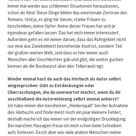
immer mal wieder aus schlimmen Situationen herausboxen,
schon als Kind. Diese Dinge bilden das emotionale Zentrum des
Romans. Und ja, es ging mir darum, starke Frauen zu
beschreiben, keine Opfer. Keine dieser Frauen hat sich je
irgendwas gefallen lassen. Das hat mich immer interessiert.
Außerdem geht es mir immer darum, dass das Ruhrgebiet nicht
nur eine aus Zwiebelmett bestehende Insel ist, sondern Teil
der großen weiten Welt, und dass es hier immer auch
Menschen aller Geschlechter gab und gibt, die weiter gucken
können als die Bockwurst über den Tellerrand ragt.
Wieder einmal hast du auch das Hörbuch als Autor selbst
eingesprochen: Gibt es Entdeckungen oder
Überraschungen, die du unerwartet machst, wenn du dir
anschließend die Autorenlesung selbst einmal anhörst?
Ich habe immer den berühmten „Heidenspaß“ bei der Aufnahme
des Hörbuchs und finde meist noch ein paar kleinere Fehler;
deshalb mache ich das immer vor der endgültigen Drucklegung.
Bei manchen Passagen freue ich mich schon beim Schreiben
aufs Vorlesen. Da ich aber wie viele andere Menschen meine