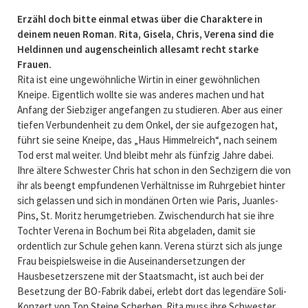
Erzähl doch bitte einmal etwas über die Charaktere in
deinem neuen Roman. Rita, Gisela, Chris, Verena sind die
Heldinnen und augenscheinlich allesamt recht starke
Frauen.
Rita ist eine ungewöhnliche Wirtin in einer gewöhnlichen
Kneipe. Eigentlich wollte sie was anderes machen und hat
Anfang der Siebziger angefangen zu studieren. Aber aus einer
tiefen Verbundenheit zu dem Onkel, der sie aufgezogen hat,
führt sie seine Kneipe, das „Haus Himmelreich“, nach seinem
Tod erst mal weiter. Und bleibt mehr als fünfzig Jahre dabei.
Ihre ältere Schwester Chris hat schon in den Sechzigern die von
ihr als beengt empfundenen Verhältnisse im Ruhrgebiet hinter
sich gelassen und sich in mondänen Orten wie Paris, Juanles-
Pins, St. Moritz herumgetrieben. Zwischendurch hat sie ihre
Tochter Verena in Bochum bei Rita abgeladen, damit sie
ordentlich zur Schule gehen kann. Verena stürzt sich als junge
Frau beispielsweise in die Auseinandersetzungen der
Hausbesetzerszene mit der Staatsmacht, ist auch bei der
Besetzung der BO-Fabrik dabei, erlebt dort das legendäre Soli-
Konzert von Ton Steine Scherben. Rita muss ihre Schwester