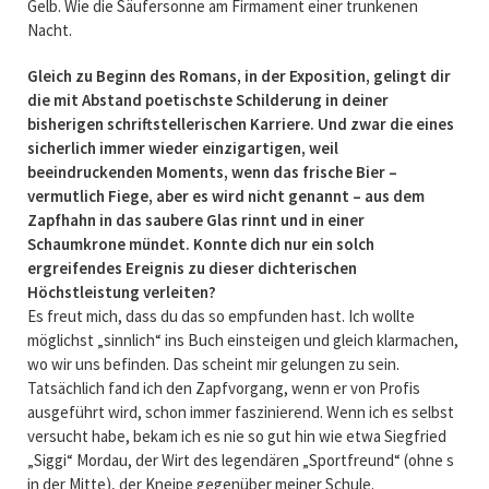
Gelb. Wie die Säufersonne am Firmament einer trunkenen
Nacht.
Gleich zu Beginn des Romans, in der Exposition, gelingt dir
die mit Abstand poetischste Schilderung in deiner
bisherigen schriftstellerischen Karriere. Und zwar die eines
sicherlich immer wieder einzigartigen, weil
beeindruckenden Moments, wenn das frische Bier –
vermutlich Fiege, aber es wird nicht genannt – aus dem
Zapfhahn in das saubere Glas rinnt und in einer
Schaumkrone mündet. Konnte dich nur ein solch
ergreifendes Ereignis zu dieser dichterischen
Höchstleistung verleiten?
Es freut mich, dass du das so empfunden hast. Ich wollte
möglichst „sinnlich“ ins Buch einsteigen und gleich klarmachen,
wo wir uns befinden. Das scheint mir gelungen zu sein.
Tatsächlich fand ich den Zapfvorgang, wenn er von Profis
ausgeführt wird, schon immer faszinierend. Wenn ich es selbst
versucht habe, bekam ich es nie so gut hin wie etwa Siegfried
„Siggi“ Mordau, der Wirt des legendären „Sportfreund“ (ohne s
in der Mitte), der Kneipe gegenüber meiner Schule.