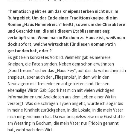
Thematisch geht es um das Kneipensterben nicht nur im
Ruhrgebiet. Um das Ende einer Traditionskneipe, die im
Roman „Haus Himmelreich“ heißt, sowie um die Charaktere
und Geschichten, die mit diesem Etablissement eng
verknüpft sind. Wenn man in Bochum zu Hause ist, weiß man
doch sofort, welche Wirtschaft für diesen Roman Patin
gestanden hat, oder!?
Es gibt kein konkretes Vorbild. Vielmehr gab es mehrere
Kneipen, die Pate standen. Neben dem schon erwähnten
„Sportfreund“ sicher das „Haus Fey“, auf das du wahrscheinlich
anspielst, aber auch der „Fliegenpils“, in dem wir in den
Neunzigern mit Tresenlesen aufgetreten sind. Dessen
ehemalige Wirtin Gabi Spork hat mich mit vielen wichtigen
Informationen und Anekdoten aus dem Leben einer Wirtin
versorgt. Was die schrägen Typen angeht, würde ich sogar bis
in meine Kindheit zurückgehen, in die Lokale, in die mein Vater
mich mitgenommen hat. Da war beispielsweise eine Gaststätte
am Westring in Bochum, die mein Vater nur Fridolin genannt
hat, wohl nach dem Wirt.