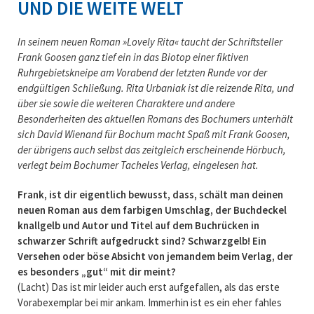
UND DIE WEITE WELT
In seinem neuen Roman »Lovely Rita« taucht der Schriftsteller
Frank Goosen ganz tief ein in das Biotop einer fiktiven
Ruhrgebietskneipe am Vorabend der letzten Runde vor der
endgültigen Schließung. Rita Urbaniak ist die reizende Rita, und
über sie sowie die weiteren Charaktere und andere
Besonderheiten des aktuellen Romans des Bochumers unterhält
sich David Wienand für Bochum macht Spaß mit Frank Goosen,
der übrigens auch selbst das zeitgleich erscheinende Hörbuch,
verlegt beim Bochumer Tacheles Verlag, eingelesen hat.
Frank, ist dir eigentlich bewusst, dass, schält man deinen
neuen Roman aus dem farbigen Umschlag, der Buchdeckel
knallgelb und Autor und Titel auf dem Buchrücken in
schwarzer Schrift aufgedruckt sind? Schwarzgelb! Ein
Versehen oder böse Absicht von jemandem beim Verlag, der
es besonders „gut“ mit dir meint?
(Lacht) Das ist mir leider auch erst aufgefallen, als das erste
Vorabexemplar bei mir ankam. Immerhin ist es ein eher fahles