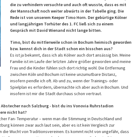
die zu verhindern versuchte und auch oft wusste, dass es mit
der Mannschaft noch weiter abwärts in der Tabelle ging. Die
Rede ist von unserem Keeper Timo Horn. Der gebürtige Kölner
und langjährigen Torhüter des 1. FC ließ sich zu einem
Gespräch mit David Wienand nicht lange bitten.
Timo, bist du mittlerweile schon in Bochum heimisch geworden
bzw. kennst dich in der Stadt schon ein bisschen aus?
Es ist ja bekannt, dass ich als Kölner auch dort ansässig bin. Meine
Familie ist im Laufe der letzten Jahre größer geworden und meine
Frau und die Kinder fühlen sich dort richtig wohl. Die Entfernung
zwischen Köln und Bochum ist keine unzumutbare Distanz,
insofern pendle ich oft. Ab und zu, wenn der Trainings- oder
Spielplan es erfordern, übernachte ich aber auch in Bochum. Und
insofern ist mir die Stadt durchaus schon vertraut.
 Abstecher nach Salzburg - bist du ins Vonovia Ruhrstadion
ere nicht hat?
licher Fan- Temperatur – wenn man die Stimmung in Deutschland und
zburg können zwar auch laut sein, aber es ist kein Vergleich zur
 die Wucht von Traditionsvereinen. Es kommt nicht von ungefähr, dass