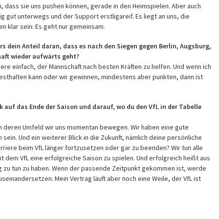
n, dass sie uns pushen können, gerade in den Heimspielen. Aber auch
g gut unterwegs und der Support erstligareif. Es liegt an uns, die
en klar sein: Es geht nur gemeinsam.
rs dein Anteil daran, dass es nach den Siegen gegen Berlin, Augsburg,
aft wieder aufwärts geht?
iere einfach, der Mannschaft nach besten Kräften zu helfen. Und wenn ich
festhalten kann oder wir gewinnen, mindestens aber punkten, dann ist
k auf das Ende der Saison und darauf, wo du den VfL in der Tabelle
n, in deren Umfeld wir uns momentan bewegen. Wir haben eine gute
sein. Und ein weiterer Blick in die Zukunft, nämlich deine persönliche
arriere beim VfL länger fortzusetzen oder gar zu beenden? Wir tun alle
t dem VfL eine erfolgreiche Saison zu spielen. Und erfolgreich heißt aus
eg zu tun zu haben. Wenn der passende Zeitpunkt gekommen ist, werde
useinandersetzen. Mein Vertrag läuft aber noch eine Weile, der VfL ist