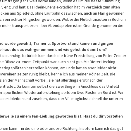
en Umfragen ganz weit vorne landen, wenn es um die beste Stimmung
h“, eng und laut. Das Rhein-Energie-Stadion hat im Vergleich zum alten
cken ans Spielfeld, ohne Laufbahn dazwischen, auch an Flair gewonnen
uch ein echter Hingucker geworden. Wobei die Flutlichtmasten in Bochum
en mehr transportieren – bei Abendspielen ist im Grunde genommen die
and wurde gewählt, Trainer u. Sportvorstand kamen und gingen
 Wie hast du das wahrgenommen und wie gehst du damit um?
 so unruhig. Natürlich kam durch die frühe Freistellung von Peter Zeidler
he Bilanz zu jenem Zeitpunkt war auch nicht gut. Mit Dieter Hecking
stiegsplätzen herstellen können, am Ende hat es aber leider nicht
vereinen selten ruhig bleibt, kenne ich aus meiner Kölner Zeit. Die
s an der Mannschaft vorbei, sie hat allerdings erst nach der
entfaltet. Da konnten selbst die zwei Siege im Anschluss das Umfeld
 der sportlichen Wiederauferstehung seitdem Uwe Rösler an Bord ist. Wir
ssiert bleiben und zusehen, dass der VfL möglichst schnell die unteren
erweile zu einem Fan-Liebling geworden bist. Hast du dir vorstellen
ehen kann – in die eine oder andere Richtung. Insofern kann ich das gut