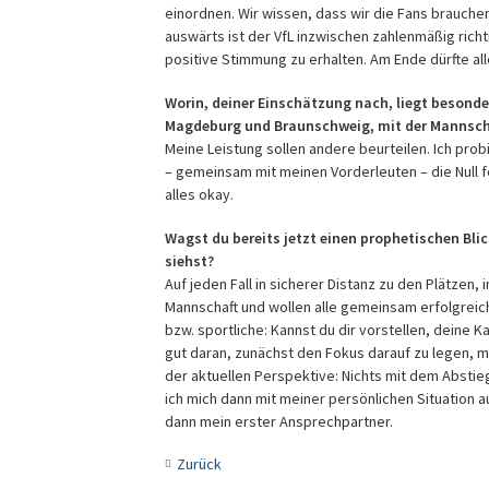
einordnen. Wir wissen, dass wir die Fans brauche
auswärts ist der VfL inzwischen zahlenmäßig richti
positive Stimmung zu erhalten. Am Ende dürfte all
Worin, deiner Einschätzung nach, liegt besonde
Magdeburg und Braunschweig, mit der Mannsch
Meine Leistung sollen andere beurteilen. Ich prob
– gemeinsam mit meinen Vorderleuten – die Null 
alles okay.
Wagst du bereits jetzt einen prophetischen Blic
siehst?
Auf jeden Fall in sicherer Distanz zu den Plätze
Mannschaft und wollen alle gemeinsam erfolgreich 
bzw. sportliche: Kannst du dir vorstellen, deine K
gut daran, zunächst den Fokus darauf zu legen, mi
der aktuellen Perspektive: Nichts mit dem Absti
ich mich dann mit meiner persönlichen Situation a
dann mein erster Ansprechpartner.
Zurück