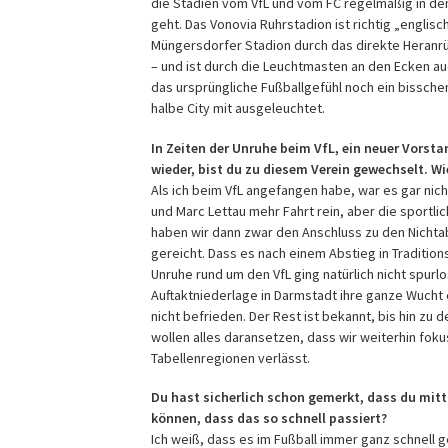
die Stadien vom VfL und vom FC regelmäßig in d
geht. Das Vonovia Ruhrstadion ist richtig „englisc
Müngersdorfer Stadion durch das direkte Heranrü
– und ist durch die Leuchtmasten an den Ecken a
das ursprüngliche Fußballgefühl noch ein bissch
halbe City mit ausgeleuchtet.
In Zeiten der Unruhe beim VfL, ein neuer Vorst
wieder, bist du zu diesem Verein gewechselt.
Als ich beim VfL angefangen habe, war es gar nicht
und Marc Lettau mehr Fahrt rein, aber die sportlic
haben wir dann zwar den Anschluss zu den Nichtab
gereicht. Dass es nach einem Abstieg in Traditions
Unruhe rund um den VfL ging natürlich nicht spurlo
Auftaktniederlage in Darmstadt ihre ganze Wucht 
nicht befrieden. Der Rest ist bekannt, bis hin zu
wollen alles daransetzen, dass wir weiterhin foku
Tabellenregionen verlässt.
Du hast sicherlich schon gemerkt, dass du mittl
können, dass das so schnell passiert?
Ich weiß, dass es im Fußball immer ganz schnell g