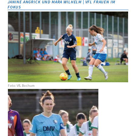
JANINE ANGRICK UND MARA WILHELM | VFL FRAUEN IM
FOKUS
Foto: VfL Bochum