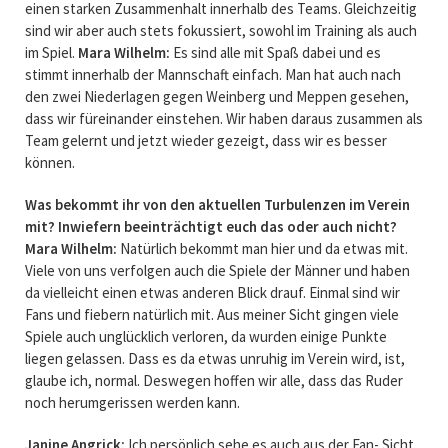
einen starken Zusammenhalt innerhalb des Teams. Gleichzeitig
sind wir aber auch stets fokussiert, sowohl im Training als auch
im Spiel.
Mara Wilhelm:
Es sind alle mit Spaß dabei und es
stimmt innerhalb der Mannschaft einfach. Man hat auch nach
den zwei Niederlagen gegen Weinberg und Meppen gesehen,
dass wir füreinander einstehen. Wir haben daraus zusammen als
Team gelernt und jetzt wieder gezeigt, dass wir es besser
können.
Was bekommt ihr von den aktuellen Turbulenzen im Verein
mit? Inwiefern beeinträchtigt euch das oder auch nicht?
Mara Wilhelm:
Natürlich bekommt man hier und da etwas mit.
Viele von uns verfolgen auch die Spiele der Männer und haben
da vielleicht einen etwas anderen Blick drauf. Einmal sind wir
Fans und fiebern natürlich mit. Aus meiner Sicht gingen viele
Spiele auch unglücklich verloren, da wurden einige Punkte
liegen gelassen. Dass es da etwas unruhig im Verein wird, ist,
glaube ich, normal. Deswegen hoffen wir alle, dass das Ruder
noch herumgerissen werden kann.
Janine Angrick:
Ich persönlich sehe es auch aus der Fan- Sicht.