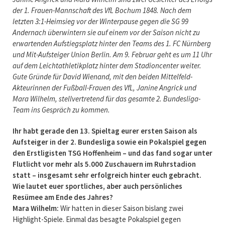
der 1. Frauen-Mannschaft des VfL Bochum 1848. Nach dem
letzten 3:1-Heimsieg vor der Winterpause gegen die SG 99
Andernach überwintern sie auf einem vor der Saison nicht zu
erwartenden Aufstiegsplatz hinter den Teams des 1. FC Nürnberg
und Mit-Aufsteiger Union Berlin. Am 9. Februar geht es um 11 Uhr
auf dem Leichtathletikplatz hinter dem Stadioncenter weiter.
Gute Gründe für David Wienand, mit den beiden Mittelfeld-
Akteurinnen der Fußball-Frauen des VfL, Janine Angrick und
Mara Wilhelm, stellvertretend für das gesamte 2. Bundesliga-
Team ins Gespräch zu kommen.
Ihr habt gerade den 13. Spieltag eurer ersten Saison als
Aufsteiger in der 2. Bundesliga sowie ein Pokalspiel gegen
den Erstligisten TSG Hoffenheim – und das fand sogar unter
Flutlicht vor mehr als 5.000 Zuschauern im Ruhrstadion
statt – insgesamt sehr erfolgreich hinter euch gebracht.
Wie lautet euer sportliches, aber auch persönliches
Resümee am Ende des Jahres?
Mara Wilhelm:
Wir hatten in dieser Saison bislang zwei
Highlight-Spiele. Einmal das besagte Pokalspiel gegen