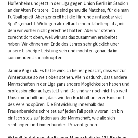
Hoffenheim und jetzt in der Liga gegen Union Berlin im Stadion
an der Alten Försterei. Das sind genau die Matches, für die man
Fußball spielt. Aber generell hat die Hinrunde unfassbar viel
Spaß gemacht. Wir liegen aktuell auf einem Tabellenplatz, mit
dem wir vorher nicht gerechnet hätten. Aber wir stehen
zurecht dort oben, weil wir uns das zusammen erarbeitet
haben. Wir können am Ende des Jahres sehr glücklich über
unsere bisherige Leistung sein und möchten genau da im
kommenden Jahr anknüpfen.
Janine Angrick:
Es hätte wirklich keiner gedacht, dass wir zur
Winterpause so weit oben stehen. Allein dadurch, dass andere
Mannschaften in der Liga ganz andere Möglichkeiten haben und
professioneller aufgestellt sind. Da sind wir noch nicht so weit.
Umso mehr hilft uns, dass wir den Rückhalt unserer Fans und
des Vereins spüren. Die Entwicklung innerhalb des
Frauenbereichs schreitet auf jeden Fall positiv voran. Ich bin
einfach stolz auf jeden aus der Mannschaft, wie alle sich
reinhängen und immer hundert Prozent geben.
Aktuell findet man die Frauen-Mannschaft des VfL Bochum –