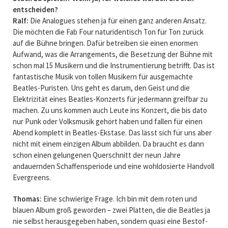
entscheiden?
Ralf:
Die Analogues stehen ja für einen ganz anderen Ansatz.
Die möchten die Fab Four naturidentisch Ton für Ton zurück
auf die Bühne bringen. Dafür betreiben sie einen enormen
Aufwand, was die Arrangements, die Besetzung der Bühne mit
schon mal 15 Musikern und die Instrumentierung betrifft. Das ist
fantastische Musik von tollen Musikern für ausgemachte
Beatles-Puristen. Uns geht es darum, den Geist und die
Elektrizität eines Beatles-Konzerts für jedermann greifbar zu
machen. Zu uns kommen auch Leute ins Konzert, die bis dato
nur Punk oder Volksmusik gehört haben und fallen für einen
Abend komplett in Beatles-Ekstase. Das lässt sich für uns aber
nicht mit einem einzigen Album abbilden. Da braucht es dann
schon einen gelungenen Querschnitt der neun Jahre
andauernden Schaffensperiode und eine wohldosierte Handvoll
Evergreens.
Thomas:
Eine schwierige Frage. Ich bin mit dem roten und
blauen Album groß geworden – zwei Platten, die die Beatles ja
nie selbst herausgegeben haben, sondern quasi eine Bestof-