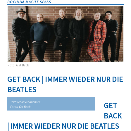
BOCHUM MACHT SPASS
Foto: Get Back
GET BACK | IMMER WIEDER NUR DIE
BEATLES
Text: Maik Schöneborn
GET
Fotos: Get Back
BACK
| IMMER WIEDER NUR DIE BEATLES