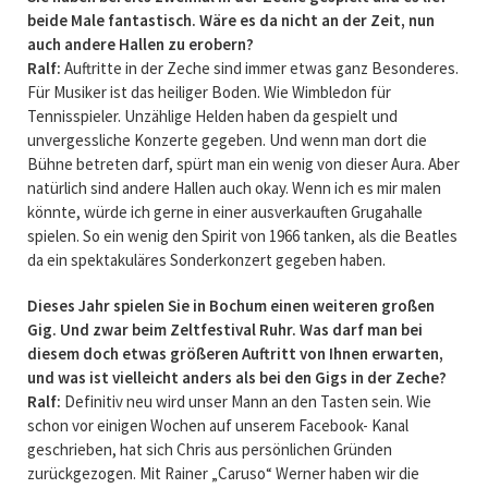
beide Male fantastisch. Wäre es da nicht an der Zeit, nun
auch andere Hallen zu erobern?
Ralf:
Auftritte in der Zeche sind immer etwas ganz Besonderes.
Für Musiker ist das heiliger Boden. Wie Wimbledon für
Tennisspieler. Unzählige Helden haben da gespielt und
unvergessliche Konzerte gegeben. Und wenn man dort die
Bühne betreten darf, spürt man ein wenig von dieser Aura. Aber
natürlich sind andere Hallen auch okay. Wenn ich es mir malen
könnte, würde ich gerne in einer ausverkauften Grugahalle
spielen. So ein wenig den Spirit von 1966 tanken, als die Beatles
da ein spektakuläres Sonderkonzert gegeben haben.
Dieses Jahr spielen Sie in Bochum einen weiteren großen
Gig. Und zwar beim Zeltfestival Ruhr. Was darf man bei
diesem doch etwas größeren Auftritt von Ihnen erwarten,
und was ist vielleicht anders als bei den Gigs in der Zeche?
Ralf:
Definitiv neu wird unser Mann an den Tasten sein. Wie
schon vor einigen Wochen auf unserem Facebook- Kanal
geschrieben, hat sich Chris aus persönlichen Gründen
zurückgezogen. Mit Rainer „Caruso“ Werner haben wir die