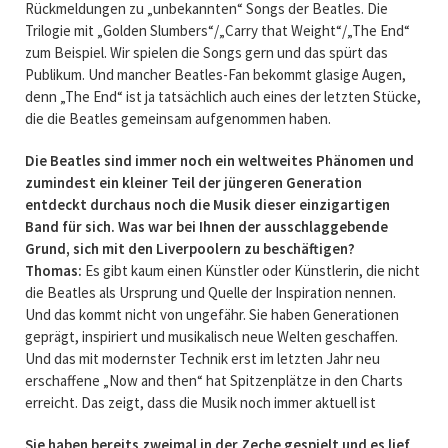
Rückmeldungen zu „unbekannten“ Songs der Beatles. Die
Trilogie mit „Golden Slumbers“/„Carry that Weight“/„The End“
zum Beispiel. Wir spielen die Songs gern und das spürt das
Publikum. Und mancher Beatles-Fan bekommt glasige Augen,
denn „The End“ ist ja tatsächlich auch eines der letzten Stücke,
die die Beatles gemeinsam aufgenommen haben.
Die Beatles sind immer noch ein weltweites Phänomen und
zumindest ein kleiner Teil der jüngeren Generation
entdeckt durchaus noch die Musik dieser einzigartigen
Band für sich. Was war bei Ihnen der ausschlaggebende
Grund, sich mit den Liverpoolern zu beschäftigen?
Thomas:
Es gibt kaum einen Künstler oder Künstlerin, die nicht
die Beatles als Ursprung und Quelle der Inspiration nennen.
Und das kommt nicht von ungefähr. Sie haben Generationen
geprägt, inspiriert und musikalisch neue Welten geschaffen.
Und das mit modernster Technik erst im letzten Jahr neu
erschaffene „Now and then“ hat Spitzenplätze in den Charts
erreicht. Das zeigt, dass die Musik noch immer aktuell ist
Sie haben bereits zweimal in der Zeche gespielt und es lief