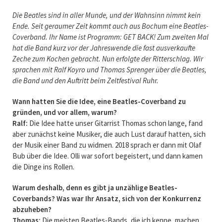
Die Beatles sind in aller Munde, und der Wahnsinn nimmt kein
Ende. Seit geraumer Zeit kommt auch aus Bochum eine Beatles-
Coverband. Ihr Name ist Programm: GET BACK! Zum zweiten Mal
hat die Band kurz vor der Jahreswende die fast ausverkaufte
Zeche zum Kochen gebracht. Nun erfolgte der Ritterschlag. Wir
sprachen mit Ralf Koyro und Thomas Sprenger über die Beatles,
die Band und den Auftritt beim Zeltfestival Ruhr.
Wann hatten Sie die Idee, eine Beatles-Coverband zu
gründen, und vor allem, warum?
Ralf:
Die Idee hatte unser Gitarrist Thomas schon lange, fand
aber zunächst keine Musiker, die auch Lust darauf hatten, sich
der Musik einer Band zu widmen. 2018 sprach er dann mit Olaf
Bub über die Idee. Olli war sofort begeistert, und dann kamen
die Dinge ins Rollen.
Warum deshalb, denn es gibt ja unzählige Beatles-
Coverbands? Was war Ihr Ansatz, sich von der Konkurrenz
abzuheben?
Thomas:
Die meisten Beatles-Bands, die ich kenne, machen