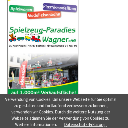
Verwendung von Cookies: Um unsere Webseite für Sie optimal
zu gestalten und fortlaufend verbessern zu können,
verwenden wir Cookies. Durch die weitere Nutzung der
Webseite stimmen Sie der Verwendung von Cookies zu.
NAVIGATION
HOME
AUSGABEN
NEUIGKEITEN
NEUE MUSIK
DER FILMTIPP
Weitere Informationen:
Datenschutz-Erklärung.